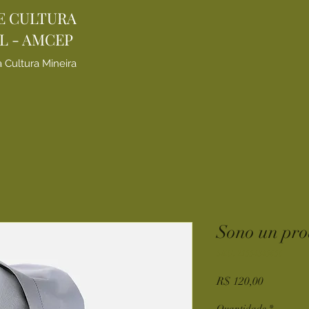
E CULTURA
L - AMCEP
a Cultura Mineira
Sono un pro
SKU: 21554345656
Preço
R$ 120,00
Quantidade
*