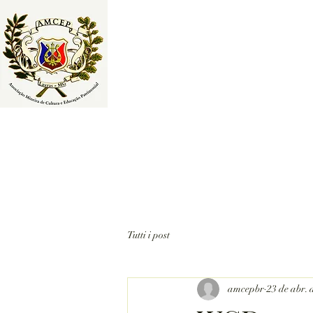
ASSOCIAÇÃO MINEIRA D
EDUCAÇÃO PATRIMONIA
Preservação, Valorização e Difusão d
Tutti i post
amcepbr
23 de abr. 