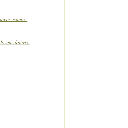
-novos-rumos-
ado-em-lavras-