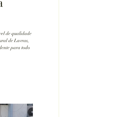
a
vel de qualidade 
ral de Lavras,  
dente para todo 