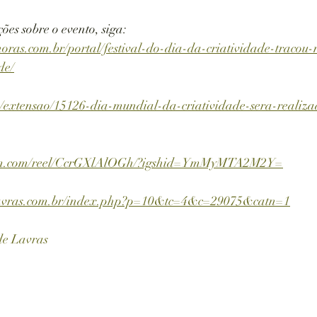
ões sobre o evento, siga: 
oras.com.br/portal/festival-do-dia-da-criatividade-tracou
de/
ias/extensao/15126-dia-mundial-da-criatividade-sera-realiz
ram.com/reel/CcrGXlAlOGh/?igshid=YmMyMTA2M2Y=
lavras.com.br/index.php?p=10&tc=4&c=29075&catn=1
de Lavras