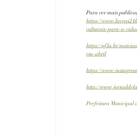
Para ver mais publicaç
https://www.lavras24h
culturais-para-a-cida
https://ufla.br/notic
em-abril
https://www.instag
http://www.jornalde
Prefeitura Municipal 