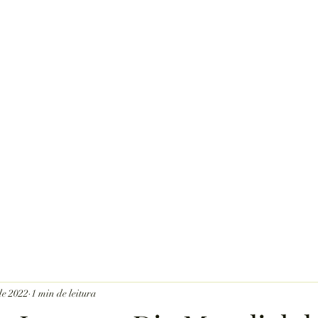
E CULTURA
L - AMCEP
a Cultura Mineira
de 2022
1 min de leitura