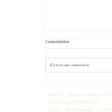
Comentários
Escreva um comentário
Oficina - Registros do
patrimônio cultural em
mídias alternativas e
AMCEP - Associação Mineira de C
artesanato
CNPJ: 39.696.122/0001-08
Lavras - MG Whatsapp: +55 35 9