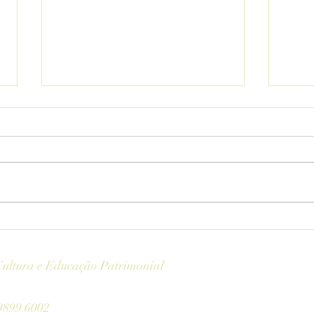
Lavr
Digi
e pr
A AMC
prese
docum
Presidente da AMCEP toma
posse na Academia de Letras,
História e Genealogia dos
ultura e Educação Patrimonial
Inconfidentes Mineiros, pela
Ordem dos Inconfidentes.
9899 6002