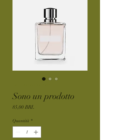
SKU: 364215376135199
Sono un prodotto
Prezzo
85,00 BRL
Quantità
*